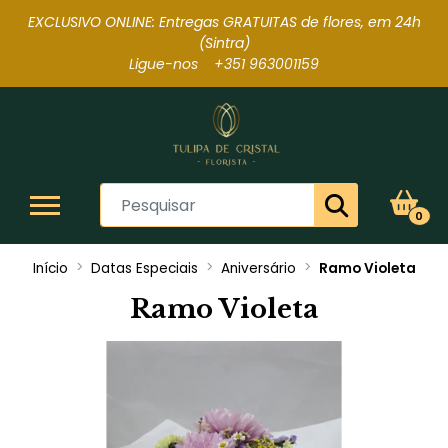
EXCLUSIVO ONLINE: Entregas GRATUITAS de flores, em 24h
(Sintra
)
Ligue-nos +351 963001159
0
Início
Datas Especiais
Aniversário
Ramo Violeta
Ramo Violeta