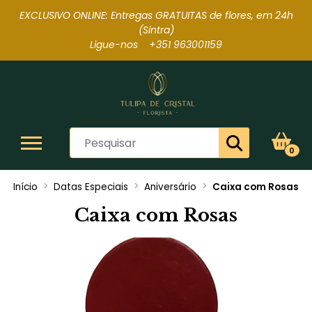
EXCLUSIVO ONLINE: Entregas GRATUITAS de flores, em 24h
(Sintra
)
Ligue-nos +351 963001159
0
Início
Datas Especiais
Aniversário
Caixa com Rosas
Caixa com Rosas