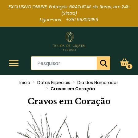
EXCLUSIVO ONLINE: Entregas GRATUITAS de flores, em 24h
(Sintra
)
Ligue-nos +351 963001159
0
Início
Datas Especiais
Dia dos Namorados
Cravos em Coração
Cravos em Coração