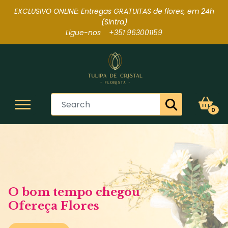
EXCLUSIVO ONLINE: Entregas GRATUITAS de flores, em 24h
(Sintra
)
Ligue-nos +351 963001159
0
O bom tempo chegou
Ofereça Flores